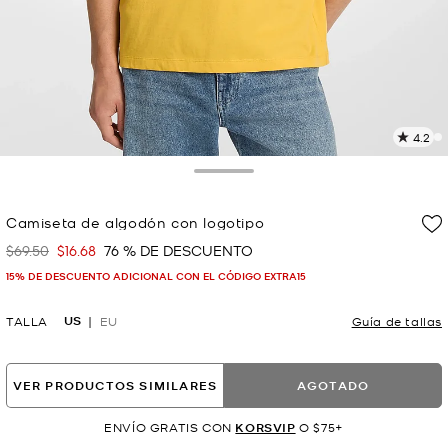
4.2
L
1
r
Toggle Drawer
E
e
Camiseta de algodón con logotipo
l
$69.50
$16.68
76 % DE DESCUENTO
Era
Ahora
p
15% DE DESCUENTO ADICIONAL CON EL CÓDIGO EXTRA15
US
TALLA
EU
Guía de tallas
VER PRODUCTOS SIMILARES
AGOTADO
ENVÍO GRATIS CON
KORSVIP
O $75+