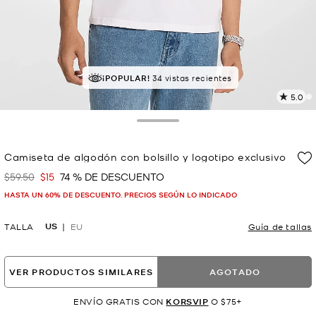
¡POPULAR!
34 vistas recientes
5.0
L
1
r
Toggle Drawer
E
e
Camiseta de algodón con bolsillo y logotipo exclusivo
l
$59.50
$15
74 % DE DESCUENTO
Era
Ahora
p
HASTA UN 60% DE DESCUENTO. PRECIOS SEGÚN LO INDICADO
US
TALLA
EU
Guía de tallas
VER PRODUCTOS SIMILARES
AGOTADO
ENVÍO GRATIS CON
KORSVIP
O $75+