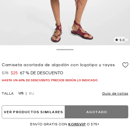
5.0
L
4
r
Toggle Drawer
E
e
Camiseta acortada de algodón con logotipo y rayas
l
$78
$25
67 % DE DESCUENTO
Era
Ahora
p
HASTA UN 60% DE DESCUENTO. PRECIOS SEGÚN LO INDICADO
US
TALLA
EU
Guía de tallas
VER PRODUCTOS SIMILARES
AGOTADO
ENVÍO GRATIS CON
KORSVIP
O $75+