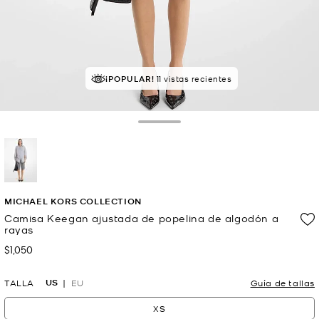
¡POPULAR!
11 vistas recientes
Toggle Drawer
selected
MICHAEL KORS COLLECTION
Camisa Keegan ajustada de popelina de algodón a
rayas
$1,050
Ahora
US
TALLA
EU
Guía de tallas
XS