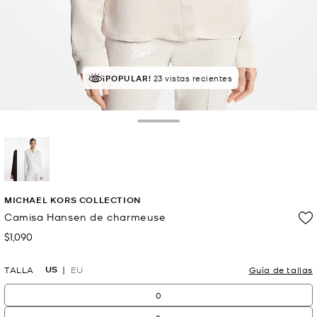
¡POPULAR!
23 vistas recientes
Toggle Drawer
selected
MICHAEL KORS COLLECTION
Camisa Hansen de charmeuse
$1,090
Ahora
US
TALLA
EU
Guía de tallas
0