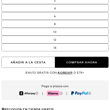
2
4
6
8
10
12
14
AÑADIR A LA CESTA
COMPRAR AHORA
ENVÍO GRATIS CON
KORSVIP
O $75+
Paga a plazos con
|
|
Afterpay
Klarna
PayPal
RECOGIDA EN TIENDA GRATIS