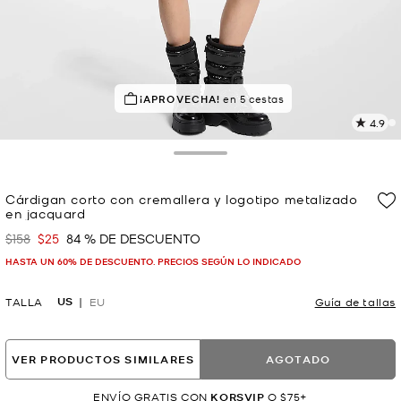
MEJOR VALORADO
¡APROVECHA!
el 91% le da 5 estrellas
en 5 cestas
4.9
L
11
r
Toggle Drawer
E
e
Cárdigan corto con cremallera y logotipo metalizado
l
en jacquard
p
$158
$25
84 % DE DESCUENTO
Era
Ahora
HASTA UN 60% DE DESCUENTO. PRECIOS SEGÚN LO INDICADO
US
TALLA
EU
Guía de tallas
VER PRODUCTOS SIMILARES
AGOTADO
ENVÍO GRATIS CON
KORSVIP
O $75+