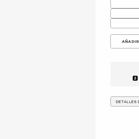
AÑADIR
Aft
DETALLES