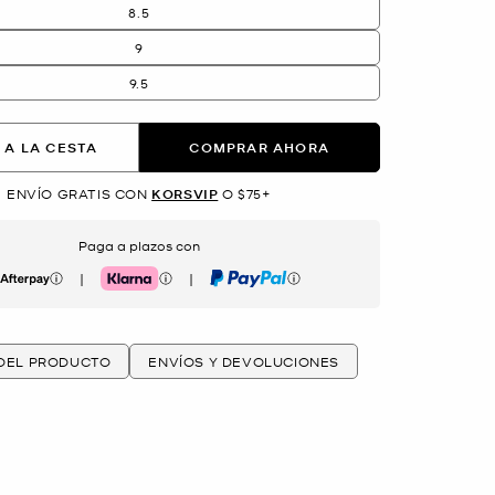
8.5
9
9.5
 A LA CESTA
COMPRAR AHORA
ENVÍO GRATIS CON
KORSVIP
O $75+
Paga a plazos con
|
|
erpay
Klarna
PayPal
 DEL PRODUCTO
ENVÍOS Y DEVOLUCIONES