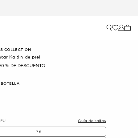
Mi car
S COLLECTION
ar Kaitlin de piel
70 % DE DESCUENTO
 BOTELLA
d
EU
Guía de tallas
7.5