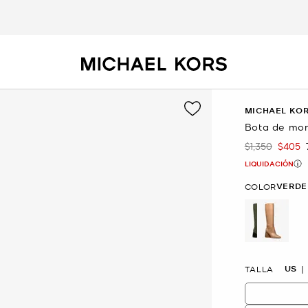
MICHAEL KOR
Bota de mont
$1,350
$405
Era
Ahora
LIQUIDACIÓN
VERDE
COLOR
selecte
US
TALLA