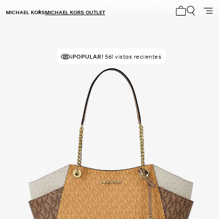
MICHAEL KORS
MICHAEL KORS OUTLET
Mi carrito 0
¡POPULAR!
¡SOLICITADOS!
561 vistas recientes
6 vendidos