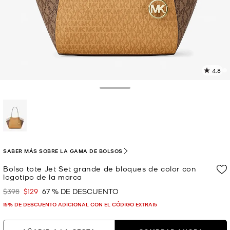
4.8
L
4
r
Toggle Drawer
E
e
l
p
selected
SABER MÁS SOBRE LA GAMA DE BOLSOS
Bolso tote Jet Set grande de bloques de color con
logotipo de la marca
$398
$129
67 % DE DESCUENTO
Era
Ahora
15% DE DESCUENTO ADICIONAL CON EL CÓDIGO EXTRA15