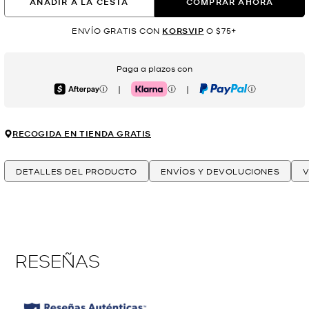
AÑADIR A LA CESTA
COMPRAR AHORA
ENVÍO GRATIS CON
KORSVIP
O $75+
Paga a plazos con
|
|
Afterpay
Klarna
PayPal
RECOGIDA EN TIENDA GRATIS
DETALLES DEL PRODUCTO
ENVÍOS Y DEVOLUCIONES
V