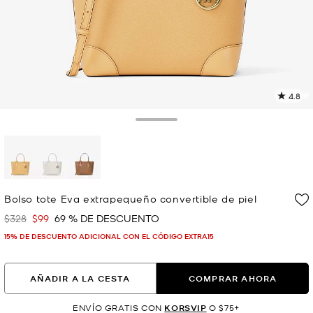
4.8
L
5
r
Toggle Drawer
E
e
l
p
selected
Bolso tote Eva extrapequeño convertible de piel
$328
$99
69 % DE DESCUENTO
Era
Ahora
15% DE DESCUENTO ADICIONAL CON EL CÓDIGO EXTRA15
AÑADIR A LA CESTA
COMPRAR AHORA
ENVÍO GRATIS CON
KORSVIP
O $75+