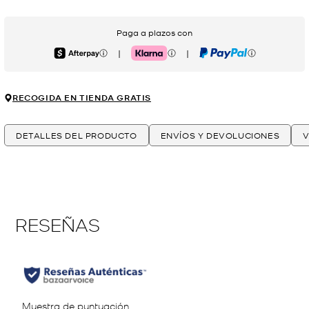
Paga a plazos con
|
|
Afterpay
Klarna
PayPal
RECOGIDA EN TIENDA GRATIS
DETALLES DEL PRODUCTO
ENVÍOS Y DEVOLUCIONES
V