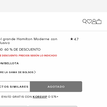
Mi car
el grande Hamilton Moderne con
4.7
Lea
lusivo
40
reseñas.
40
60 % DE DESCUENTO
a
Enlace
en
E DESCUENTO. PRECIOS SEGÚN LO INDICADO
la
misma
N/BELLOTA
página.
RE LA GAMA DE BOLSOS
CTOS SIMILARES
AGOTADO
ENVÍO GRATIS CON
KORSVIP
O $75+