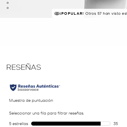
¡POPULAR!
MEJOR VALORADO
Otros 57 han visto e
el 87% le 