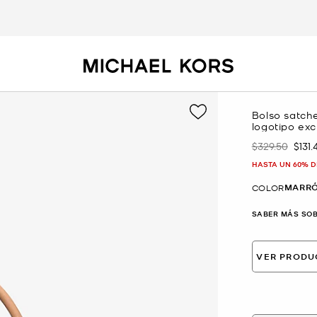
Bolso satch
logotipo exc
$329.50
$131.
Era
Ahor
HASTA UN 60% D
MARRÓ
COLOR
SABER MÁS SOB
VER PRODU