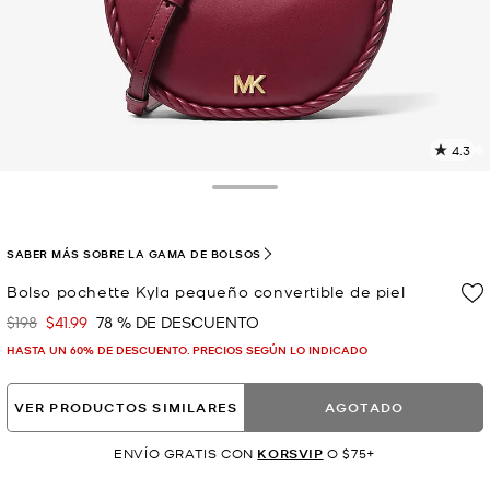
4.3
L
5
r
Toggle Drawer
E
e
l
SABER MÁS SOBRE LA GAMA DE BOLSOS
p
Bolso pochette Kyla pequeño convertible de piel
$198
$41.99
78 % DE DESCUENTO
Era
Ahora
HASTA UN 60% DE DESCUENTO. PRECIOS SEGÚN LO INDICADO
VER PRODUCTOS SIMILARES
AGOTADO
ENVÍO GRATIS CON
KORSVIP
O $75+