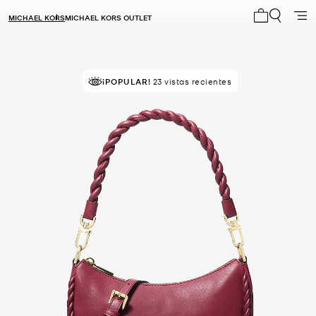
MICHAEL KORS
MICHAEL KORS OUTLET
Mi carrito 0
¡POPULAR!
23 vistas recientes