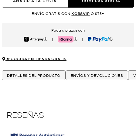
AÑADIR A LA CESTA
COMPRAR AHORA
ENVÍO GRATIS CON
KORSVIP
O $75+
Paga a plazos con
|
|
Afterpay
Klarna
PayPal
RECOGIDA EN TIENDA GRATIS
DETALLES DEL PRODUCTO
ENVÍOS Y DEVOLUCIONES
V