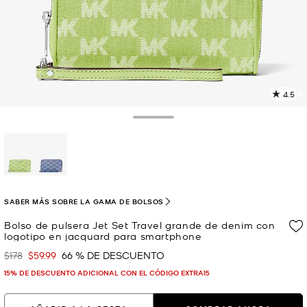
4.5
L
1
r
Toggle Drawer
E
e
l
p
selected
SABER MÁS SOBRE LA GAMA DE BOLSOS
Bolso de pulsera Jet Set Travel grande de denim con
logotipo en jacquard para smartphone
$178
$59.99
66 % DE DESCUENTO
Era
Ahora
15% DE DESCUENTO ADICIONAL CON EL CÓDIGO EXTRA15