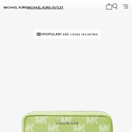
MICHAEL KORS
MICHAEL KORS OUTLET
Mi carrito 0
¡VENDIÉNDOSE RÁPIDO!
Comprado por última vez hace 47
¡POPULAR!
654 vistas recientes
minutos