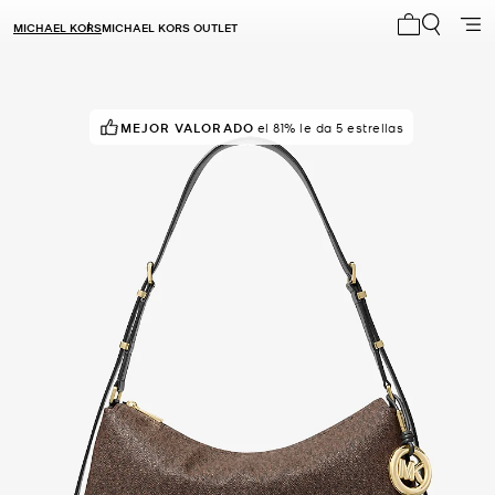
MICHAEL KORS
MICHAEL KORS OUTLET
Mi carrito 0
MEJOR VALORADO
¡APROVECHA!
el 81% le da 5 estrellas
en 5 cestas