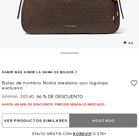
4.6
L
5
r
Toggle Drawer
E
e
l
SABER MÁS SOBRE LA GAMA DE BOLSOS
p
Bolso de hombro Nolita mediano con logotipo
exclusivo
$299.50
$101.40
66 % DE DESCUENTO
Era
Ahora
HASTA UN 60% DE DESCUENTO. PRECIOS SEGÚN LO INDICADO
VER PRODUCTOS SIMILARES
AGOTADO
ENVÍO GRATIS CON
KORSVIP
O $75+