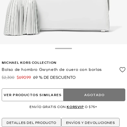
Toggle Drawer
MICHAEL KORS COLLECTION
Bolso de hombro Gwyneth de cuero con borlas
$2,300
$690.99
69 % DE DESCUENTO
Era
Ahora
VER PRODUCTOS SIMILARES
AGOTADO
ENVÍO GRATIS CON
KORSVIP
O $75+
DETALLES DEL PRODUCTO
ENVÍOS Y DEVOLUCIONES