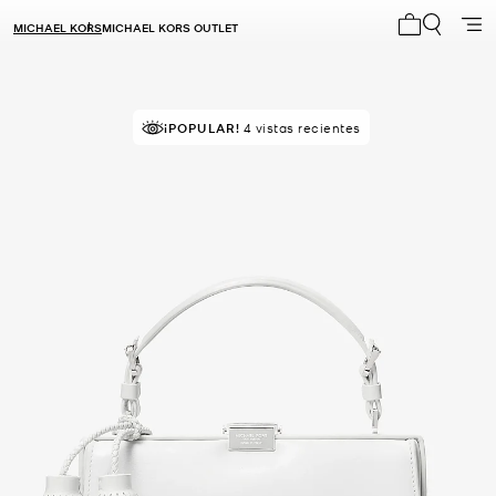
MICHAEL KORS
MICHAEL KORS OUTLET
Mi carrito 0
¡POPULAR!
4 vistas recientes