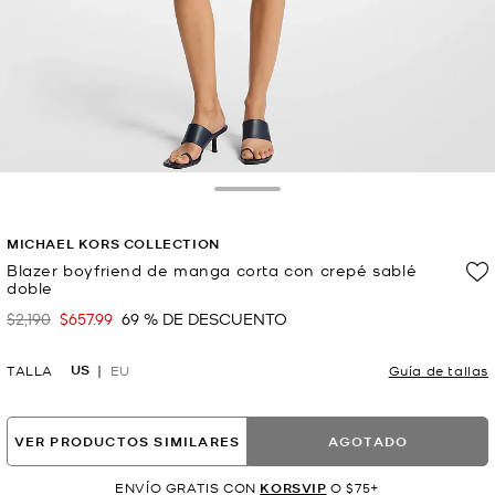
Toggle Drawer
MICHAEL KORS COLLECTION
Blazer boyfriend de manga corta con crepé sablé
doble
$2,190
$657.99
69 % DE DESCUENTO
Era
Ahora
US
TALLA
EU
Guía de tallas
VER PRODUCTOS SIMILARES
AGOTADO
ENVÍO GRATIS CON
KORSVIP
O $75+