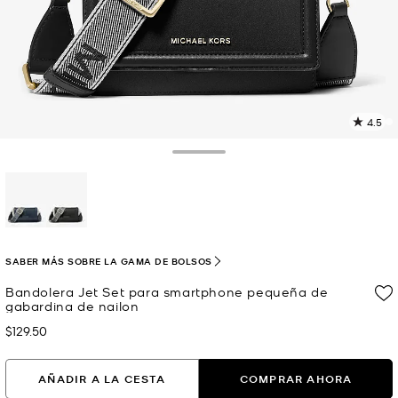
4.5
L
4
r
Toggle Drawer
E
e
l
p
selected
SABER MÁS SOBRE LA GAMA DE BOLSOS
Bandolera Jet Set para smartphone pequeña de
gabardina de nailon
$129.50
Ahora
AÑADIR A LA CESTA
COMPRAR AHORA