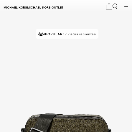
MICHAEL KORS
MICHAEL KORS OUTLET
Mi carrito 0
¡POPULAR!
7 vistas recientes