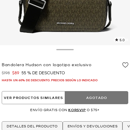
5.0
L
5
r
Toggle Drawer
E
e
Bandolera Hudson con logotipo exclusivo
l
$198
$89
55 % DE DESCUENTO
Era
Ahora
p
HASTA UN 60% DE DESCUENTO. PRECIOS SEGÚN LO INDICADO
VER PRODUCTOS SIMILARES
AGOTADO
ENVÍO GRATIS CON
KORSVIP
O $75+
DETALLES DEL PRODUCTO
ENVÍOS Y DEVOLUCIONES
V