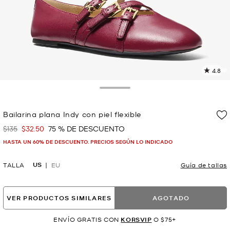
4.8
L
3
r
Toggle Drawer
E
e
Bailarina plana Indy con piel flexible
l
$135
$32.50
75 % DE DESCUENTO
Era
Ahora
p
HASTA UN 60% DE DESCUENTO. PRECIOS SEGÚN LO INDICADO
US
TALLA
EU
Guía de tallas
VER PRODUCTOS SIMILARES
AGOTADO
ENVÍO GRATIS CON
KORSVIP
O $75+