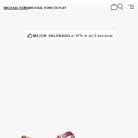
MICHAEL KORS
MICHAEL KORS OUTLET
Mi carrito 0
MEJOR VALORADO
¡POPULAR!
41 vistas recientes
el 87% le da 5 estrellas