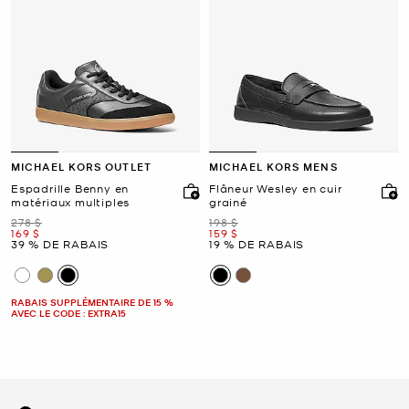
MICHAEL KORS OUTLET
MICHAEL KORS MENS
Espadrille Benny en
Flâneur Wesley en cuir
matériaux multiples
grainé
était
était
278 $
198 $
maintenant
maintenant
169 $
159 $
39 % DE RABAIS
19 % DE RABAIS
RABAIS SUPPLÉMENTAIRE DE 15 %
AVEC LE CODE : EXTRA15