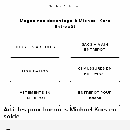
Soldes
/
Homme
Magasinez davantage à Michael Kors
Entrepôt
SACS À MAIN
TOUS LES ARTICLES
ENTREPÔT
CHAUSSURES EN
LIQUIDATION
ENTREPÔT
VÊTEMENTS EN
ENTREPÔT POUR
ENTREPÔT
HOMME
Articles pour hommes Michael Kors en
solde
.
Articles de marque pour hommes en