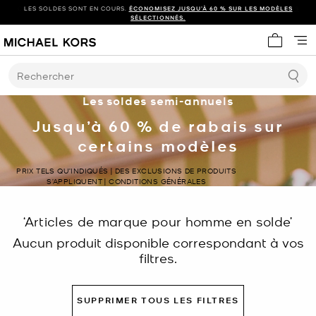
LES SOLDES SONT EN COURS.
ÉCONOMISEZ JUSQU’À 60 % SUR LES MODÈLES
SÉLECTIONNÉS.
Mon panie
Rechercher
Les soldes semi-annuels
Jusqu’à 60 % de rabais sur
certains modèles
PRIX TELS QU’INDIQUÉS | DES EXCLUSIONS DE PRODUITS
S’APPLIQUENT | CONDITIONS GÉNÉRALES
‘Articles de marque pour homme en solde’
Aucun produit disponible correspondant à vos
filtres.
SUPPRIMER TOUS LES FILTRES