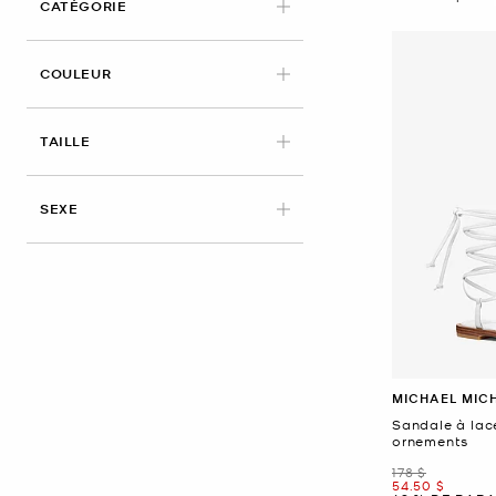
CATÉGORIE
APPLIED
COULEUR
APPLIED
TAILLE
SEXE
MICHAEL MIC
Sandale à lace
ornements
était
178 $
maintenant
54.50 $