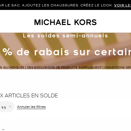
 LE SAC. AJOUTEZ LES CHAUSSURES. CRÉEZ LE LOOK.
VOIR L
Les soldes semi-annuels
 % de rabais sur certa
LS QU’INDIQUÉS | DES EXCLUSIONS DE PRODUITS S’APPLIQUENT | CONDITIONS G
 ARTICLES EN SOLDE
er le filtre Affiné(e) par Couleur : Blanc
Annuler les filtres
9.5
Supprimer le filtre Affiné(e) par Taille : 9.5