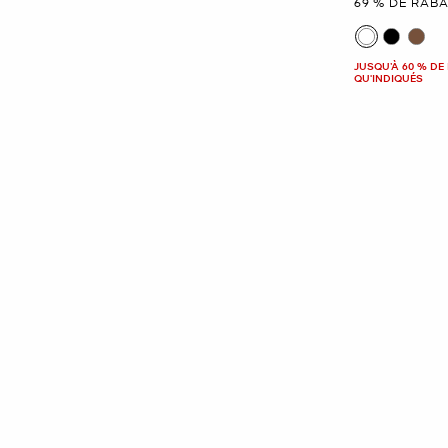
69 % DE RABA
JUSQU’À 60 % DE 
QU'INDIQUÉS