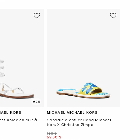
2.5
HAEL KORS
MICHAEL MICHAEL KORS
ts Khloe en cuir à
Sandale à enfiler Dana Michael
Kors X Christina Zimpel
était
158 $
maintenant
59.50 $