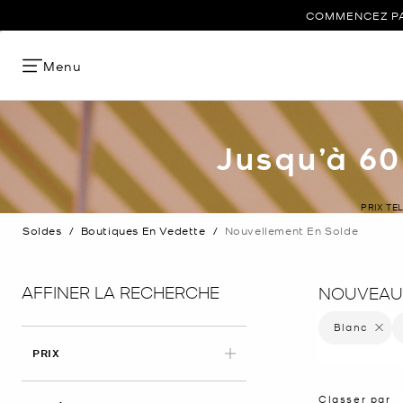
COMMENCEZ PAR
Menu
Jusqu’à 60
PRIX TE
Soldes
/
Boutiques En Vedette
/
Nouvellement En Solde
AFFINER LA RECHERCHE
NOUVEAUX
Blanc
Supprim
PRIX
Classer par