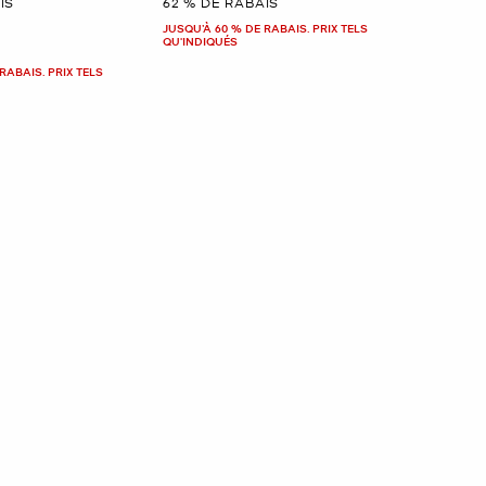
IS
62 % DE RABAIS
JUSQU’À 60 % DE RABAIS. PRIX TELS
QU'INDIQUÉS
RABAIS. PRIX TELS