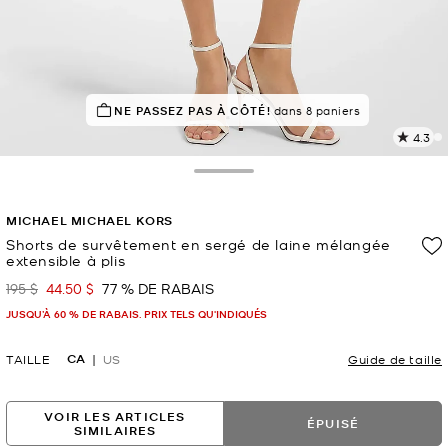
NE PASSEZ PAS À CÔTÉ!
dans 8 paniers
4.3
L
l
9
Toggle Drawer
c
L
MICHAEL MICHAEL KORS
v
l
Shorts de survêtement en sergé de laine mélangée
extensible à plis
p
195 $
44.50 $
77 % DE RABAIS
était
maintenant
JUSQU’À 60 % DE RABAIS. PRIX TELS QU'INDIQUÉS
CA
TAILLE
US
Guide de taille
VOIR LES ARTICLES
ÉPUISÉ
SIMILAIRES