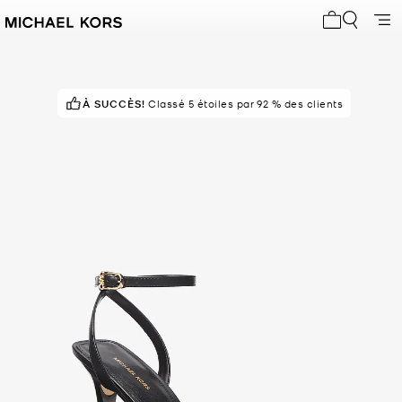
Mon panier 
À SUCCÈS!
POPULAIRE !
Classé 5 étoiles par 92 % des clients
29 vus récemment