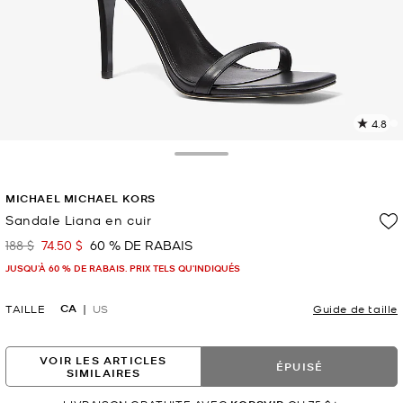
4.8
L
l
1
Toggle Drawer
c
L
MICHAEL MICHAEL KORS
v
l
Sandale Liana en cuir
p
188 $
74.50 $
60 % DE RABAIS
était
maintenant
JUSQU’À 60 % DE RABAIS. PRIX TELS QU'INDIQUÉS
CA
TAILLE
US
Guide de taille
VOIR LES ARTICLES
ÉPUISÉ
SIMILAIRES