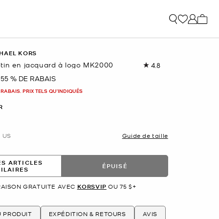
Mon p
HAEL KORS
tin en jacquard à logo MK2000
4.8
Lire
les
55 % DE RABAIS
nant
22
commentaires.
 RABAIS. PRIX TELS QU'INDIQUÉS
Lien
vers
R
la
même
page.
US
Guide de taille
ES ARTICLES
ÉPUISÉ
MILAIRES
RAISON GRATUITE AVEC
KORSVIP
OU 75 $+
U PRODUIT
EXPÉDITION & RETOURS
AVIS