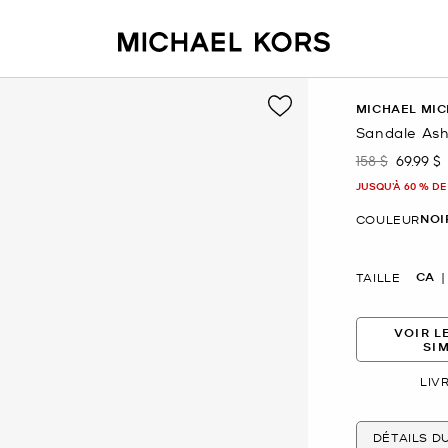
MICHAEL MIC
Sandale Ash
158 $
69.99 $
était
mainte
JUSQU’À 60 % DE
NOI
COULEUR
CA
TAILLE
VOIR L
SI
LIV
DÉTAILS D