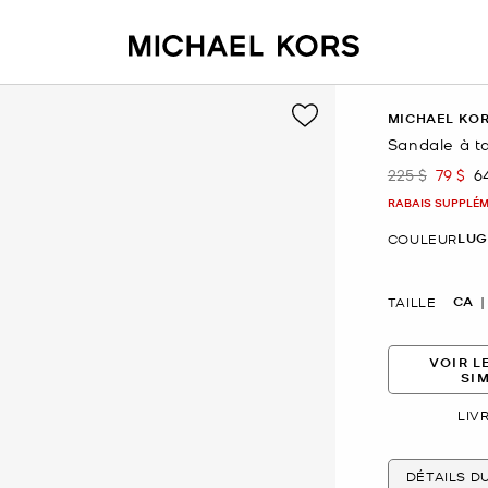
MICHAEL KO
Sandale à t
225 $
79 $
6
était
mainte
RABAIS SUPPLÉME
LU
COULEUR
CA
TAILLE
VOIR L
SI
LIV
DÉTAILS D