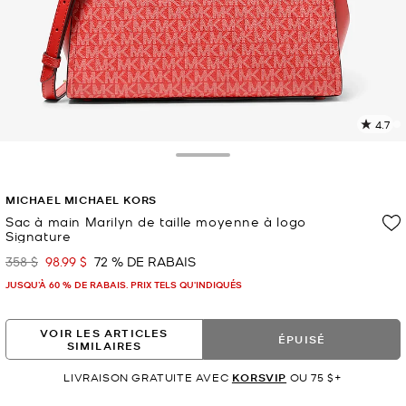
4.7
L
l
1
Toggle Drawer
c
L
MICHAEL MICHAEL KORS
v
l
Sac à main Marilyn de taille moyenne à logo
Signature
p
358 $
98.99 $
72 % DE RABAIS
était
maintenant
JUSQU’À 60 % DE RABAIS. PRIX TELS QU'INDIQUÉS
VOIR LES ARTICLES
ÉPUISÉ
SIMILAIRES
LIVRAISON GRATUITE AVEC
KORSVIP
OU 75 $+