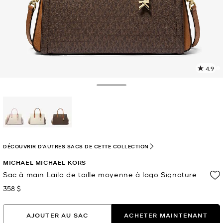
4.9
L
l
7
Toggle Drawer
c
L
v
l
sélectionné(s)
p
DÉCOUVRIR D'AUTRES SACS DE CETTE COLLECTION
MICHAEL MICHAEL KORS
Sac à main Laila de taille moyenne à logo Signature
358 $
maintenant
AJOUTER AU SAC
ACHETER MAINTENANT