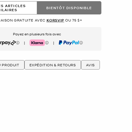
ES ARTICLES
BIENTÔT DISPONIBLE
MILAIRES
RAISON GRATUITE AVEC
KORSVIP
OU 75 $+
Payez en plusieurs fois avec
|
|
rpay
Klarna
PayPal
U PRODUIT
EXPÉDITION & RETOURS
AVIS