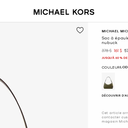
MICHAEL MIC
Sac à épaule
nubuck
378 $
161 $
5
était
mainte
JUSQU’À 60 % DE
LOD
COULEUR
sélectio
DÉCOUVRIR D'A
Cet article ar
contacter cus
magasin Micha