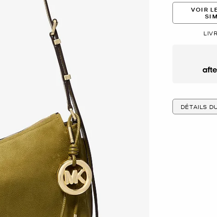
VOIR L
SI
LIV
Afte
DÉTAILS D