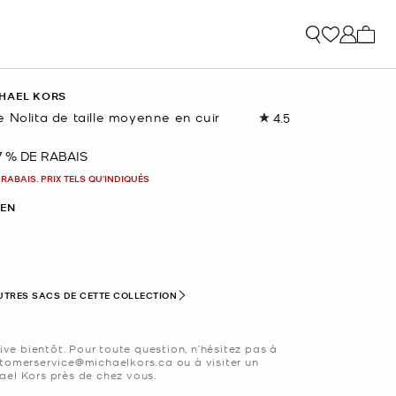
Mon p
HAEL KORS
 Nolita de taille moyenne en cuir
4.5
Lire
les
73
7 % DE RABAIS
nant
commentaires.
Lien
 RABAIS. PRIX TELS QU'INDIQUÉS
vers
la
EN
même
page.
nné(s)
UTRES SACS DE CETTE COLLECTION
rive bientôt. Pour toute question, n’hésitez pas à
tomerservice@michaelkors.ca ou à visiter un
el Kors près de chez vous.