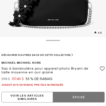
4.8
L
l
1
Toggle Drawer
c
L
v
DÉCOUVRIR D'AUTRES SACS DE CETTE COLLECTION
l
MICHAEL MICHAEL KORS
p
Sac à bandoulière pour appareil photo Bryant de
taille moyenne en cuir grainé
298 $
137.40 $
53 % DE RABAIS
était
maintenant
JUSQU’À 60 % DE RABAIS. PRIX TELS QU'INDIQUÉS
VOIR LES ARTICLES
ÉPUISÉ
SIMILAIRES