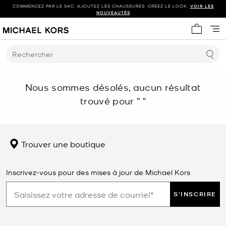
COMMENCEZ PAR LE SAC. AJOUTEZ LES CHAUSSURES. CRÉEZ LE LOOK.
VOIR LES
NOUVEAUTÉS
Mon panie
Rechercher
Nous sommes désolés, aucun résultat
trouvé pour
" "
Trouver une boutique
Inscrivez-vous pour des mises à jour de Michael Kors
S'INSCRIRE