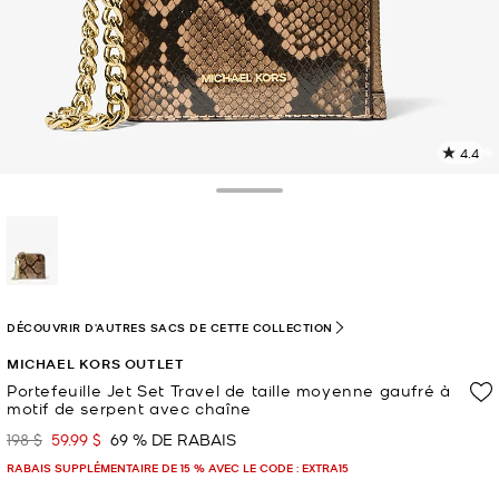
4.4
L
l
2
Toggle Drawer
c
L
v
l
sélectionné(s)
p
DÉCOUVRIR D'AUTRES SACS DE CETTE COLLECTION
MICHAEL KORS OUTLET
Portefeuille Jet Set Travel de taille moyenne gaufré à
motif de serpent avec chaîne
198 $
59.99 $
69 % DE RABAIS
était
maintenant
RABAIS SUPPLÉMENTAIRE DE 15 % AVEC LE CODE : EXTRA15