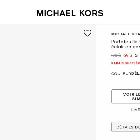
MICHAEL KO
Portefeuill
éclair en de
178 $
69 $
61
était
mainte
RABAIS SUPPLÉME
DÉL
COULEUR
VOIR L
SI
LIV
DÉTAILS D