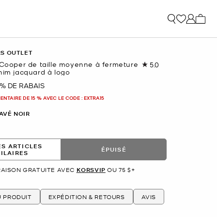
Mon p
RS OUTLET
e Cooper de taille moyenne à fermeture
5.0
Lire
nim jacquard à logo
les
2
 % DE RABAIS
nant
commentaires.
Lien
NTAIRE DE 15 % AVEC LE CODE : EXTRA15
vers
la
AVÉ NOIR
même
page.
ES ARTICLES
ÉPUISÉ
MILAIRES
RAISON GRATUITE AVEC
KORSVIP
OU 75 $+
U PRODUIT
EXPÉDITION & RETOURS
AVIS