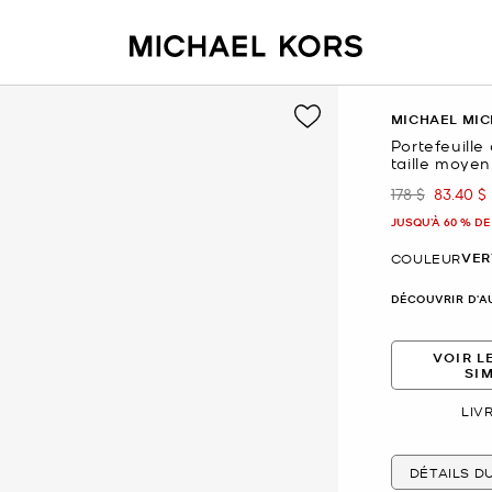
MICHAEL MIC
Portefeuille 
taille moye
178 $
83.40 $
était
mainte
JUSQU’À 60 % DE
VER
COULEUR
DÉCOUVRIR D'A
VOIR L
SI
LIV
DÉTAILS D