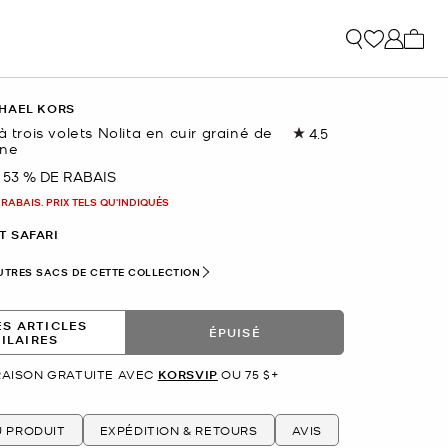
Mon p
HAEL KORS
à trois volets Nolita en cuir grainé de
4.5
Lire
nne
les
76
53 % DE RABAIS
nant
commentaires.
Lien
 RABAIS. PRIX TELS QU'INDIQUÉS
vers
la
T SAFARI
même
page.
UTRES SACS DE CETTE COLLECTION
ES ARTICLES
ÉPUISÉ
MILAIRES
RAISON GRATUITE AVEC
KORSVIP
OU 75 $+
U PRODUIT
EXPÉDITION & RETOURS
AVIS