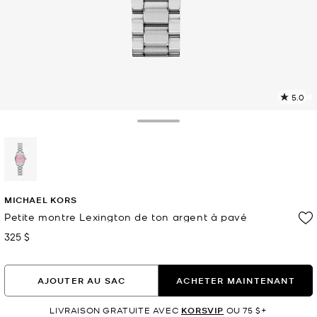
5.0
L
l
6
Toggle Drawer
c
L
v
l
sélectionné(s)
p
MICHAEL KORS
Petite montre Lexington de ton argent à pavé
325 $
maintenant
AJOUTER AU SAC
ACHETER MAINTENANT
LIVRAISON GRATUITE AVEC
KORSVIP
OU 75 $+