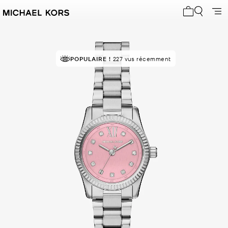
Mon panier 
POPULAIRE !
227 vus récemment