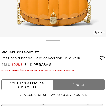
4.7
L
l
3
Toggle Drawer
c
L
MICHAEL KORS OUTLET
v
l
Petit sac à bandoulière convertible Mila verni
p
558 $
89.28 $
84 % DE RABAIS
était
maintenant
RABAIS SUPPLÉMENTAIRE DE 15 % AVEC LE CODE : EXTRA15
VOIR LES ARTICLES
ÉPUISÉ
SIMILAIRES
LIVRAISON GRATUITE AVEC
KORSVIP
OU 75 $+