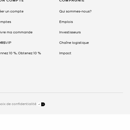
ON COMPTE
COMPAGNIE
éer un compte
Qui sommes-nous?
mptes
Emplois
ivre ma commande
Investisseurs
ORS
VIP
Chaîne logistique
nnez 10 %, Obtenez 10 %
Impact
oix de confidentialité