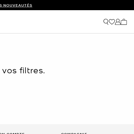
ES NOUVEAUTÉS
Mon p
os filtres.