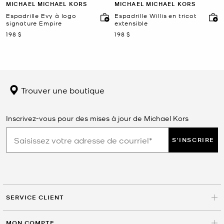
MICHAEL MICHAEL KORS
MICHAEL MICHAEL KORS
Espadrille Evy à logo
Espadrille Willis en tricot
signature Empire
extensible
maintenant
maintenant
198 $
198 $
Trouver une boutique
Inscrivez-vous pour des mises à jour de Michael Kors
S'INSCRIRE
SERVICE CLIENT
MON COMPTE