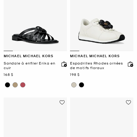
MICHAEL MICHAEL KORS
MICHAEL MICHAEL KORS
Sandale à enfiler Erika en
Espadrilles Rhodes ornées
cuir
de motifs floraux
maintenant
maintenant
168 $
198 $