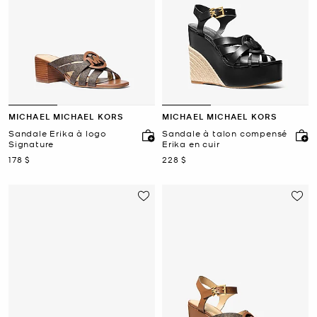
MICHAEL MICHAEL KORS
MICHAEL MICHAEL KORS
Sandale Erika à logo
Sandale à talon compensé
Signature
Erika en cuir
maintenant
maintenant
178 $
228 $