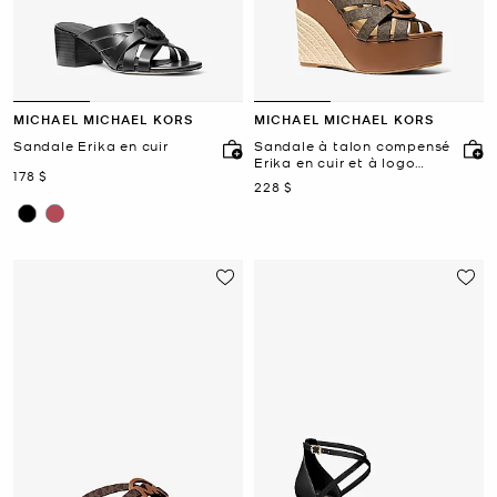
MICHAEL MICHAEL KORS
MICHAEL MICHAEL KORS
Sandale Erika en cuir
Sandale à talon compensé
Erika en cuir et à logo
maintenant
178 $
Signature
maintenant
228 $