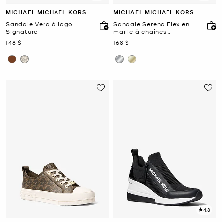
MICHAEL MICHAEL KORS
MICHAEL MICHAEL KORS
Sandale Vera à logo
Sandale Serena Flex en
Signature
maille à chaînes
scintillante
maintenant
maintenant
148 $
168 $
4.8