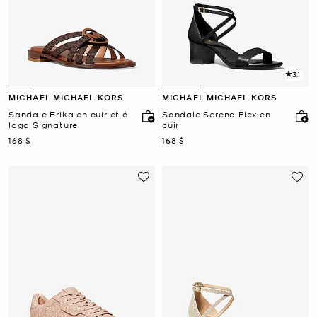
3.1
MICHAEL MICHAEL KORS
MICHAEL MICHAEL KORS
Sandale Erika en cuir et à
Sandale Serena Flex en
logo Signature
cuir
maintenant
maintenant
168 $
168 $