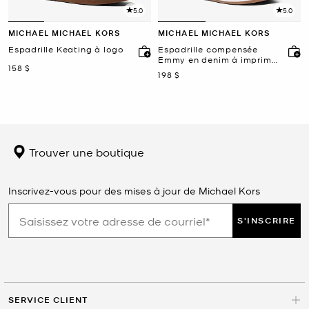
5.0
5.0
MICHAEL MICHAEL KORS
MICHAEL MICHAEL KORS
Espadrille Keating à logo
Espadrille compensée
Emmy en denim à imprimé
maintenant
158 $
à logo Signature
maintenant
198 $
Trouver une boutique
Inscrivez-vous pour des mises à jour de Michael Kors
S'INSCRIRE
SERVICE CLIENT