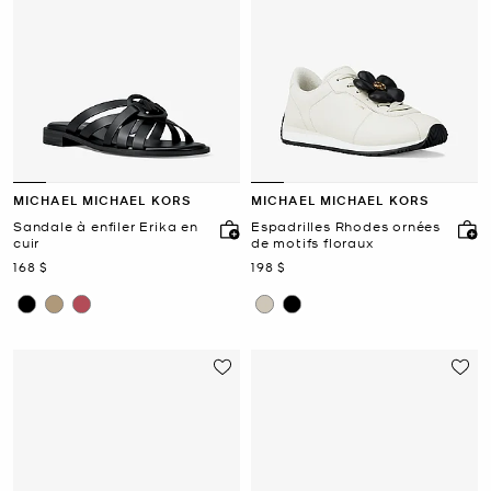
MICHAEL MICHAEL KORS
MICHAEL MICHAEL KORS
Sandale à enfiler Erika en
Espadrilles Rhodes ornées
cuir
de motifs floraux
maintenant
maintenant
168 $
198 $