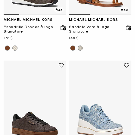
4.5
5.0
MICHAEL MICHAEL KORS
MICHAEL MICHAEL KORS
Espadrille Rhodes à logo
Sandale Vera à logo
Signature
Signature
maintenant
maintenant
178 $
148 $