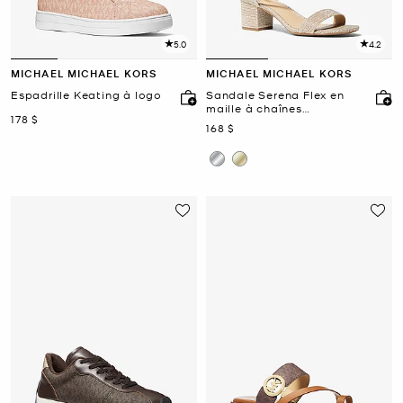
5.0
4.2
MICHAEL MICHAEL KORS
MICHAEL MICHAEL KORS
Espadrille Keating à logo
Sandale Serena Flex en
maille à chaînes
maintenant
178 $
scintillante
maintenant
168 $