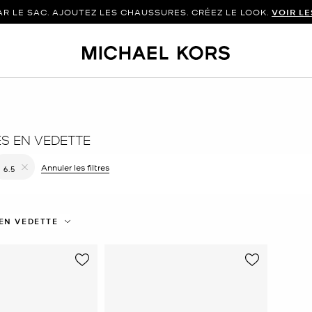
 LE SAC. AJOUTEZ LES CHAUSSURES. CRÉEZ LE LOOK.
VOIR L
S EN VEDETTE
er le filtre Affiné(e) par Couleur : Blanc
Annuler les filtres
6.5
Supprimer le filtre Affiné(e) par Taille : 6.5
EN VEDETTE