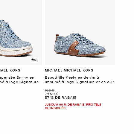
5.0
HAEL KORS
MICHAEL MICHAEL KORS
ompensée Emmy en
Espadrille Keely en denim à
mé à logo Signature
imprimé à logo Signature et en cuir
était
188 $
maintenant
79.50 $
57 % DE RABAIS
JUSQU’À 60 % DE RABAIS. PRIX TELS
QU'INDIQUÉS