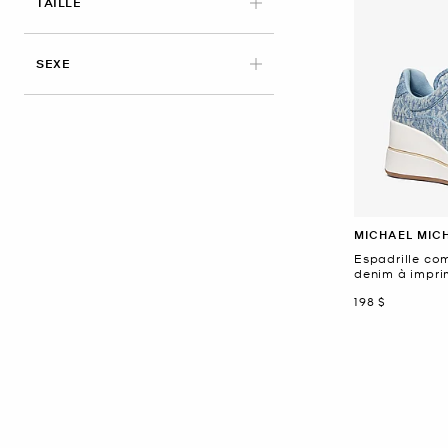
APPLIED
TAILLE
SEXE
MICHAEL MIC
Espadrille c
denim à impri
maintenant
198 $