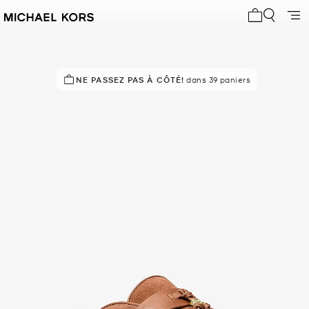
Mon panier 
NE PASSEZ PAS À CÔTÉ!
EN DEMANDE !
16 vendus
dans 39 paniers