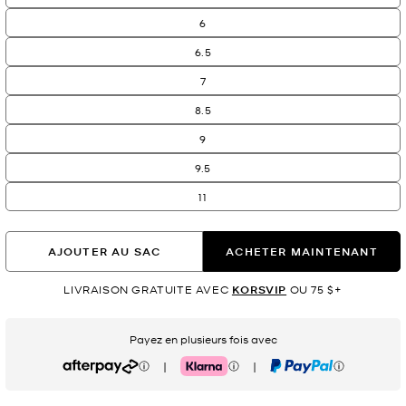
6
6.5
7
8.5
9
9.5
11
AJOUTER AU SAC
ACHETER MAINTENANT
LIVRAISON GRATUITE AVEC
KORSVIP
OU 75 $+
Payez en plusieurs fois avec
|
|
Afterpay
Klarna
PayPal