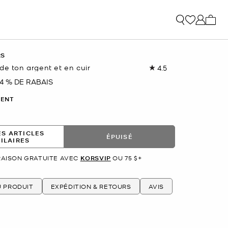
Mon p
RS
de ton argent et en cuir
4.5
Lire
les
4 % DE RABAIS
nant
4
commentaires.
ENT
Lien
vers
la
même
ES ARTICLES
page.
ÉPUISÉ
MILAIRES
RAISON GRATUITE AVEC
KORSVIP
OU 75 $+
U PRODUIT
EXPÉDITION & RETOURS
AVIS