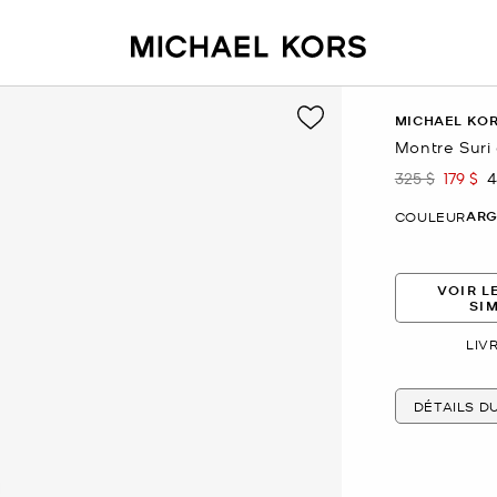
MICHAEL KO
Montre Suri 
325 $
179 $
4
était
mainte
ARG
COULEUR
VOIR L
SI
LIV
DÉTAILS D