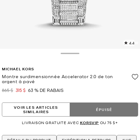
4.4
L
l
1
Toggle Drawer
c
L
MICHAEL KORS
v
l
Montre surdimensionnée Accelerator 2.0 de ton
argent à pavé
p
865 $
315 $
63 % DE RABAIS
était
maintenant
VOIR LES ARTICLES
ÉPUISÉ
SIMILAIRES
LIVRAISON GRATUITE AVEC
KORSVIP
OU 75 $+