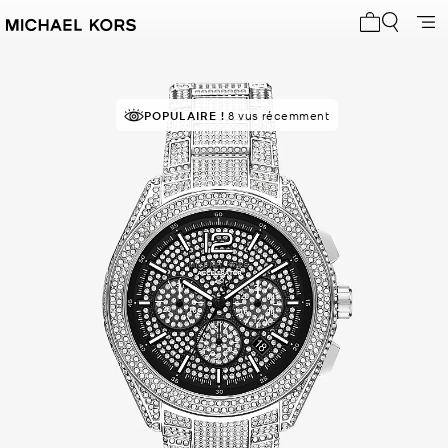
Mon panier 
À SUCCÈS!
POPULAIRE !
Classé 5 étoiles par 80 % des clients
8 vus récemment