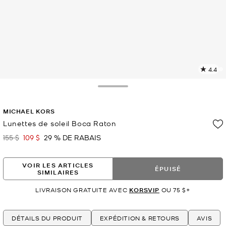
4.4
L
l
1
Toggle Drawer
c
L
MICHAEL KORS
v
l
Lunettes de soleil Boca Raton
p
155 $
109 $
29 % DE RABAIS
était
maintenant
VOIR LES ARTICLES
ÉPUISÉ
SIMILAIRES
LIVRAISON GRATUITE AVEC
KORSVIP
OU 75 $+
DÉTAILS DU PRODUIT
EXPÉDITION & RETOURS
AVIS