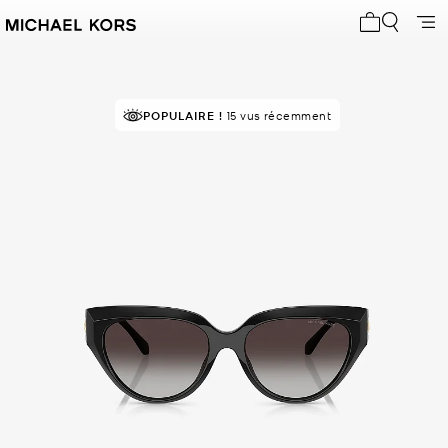
Mon panier 
POPULAIRE !
15 vus récemment