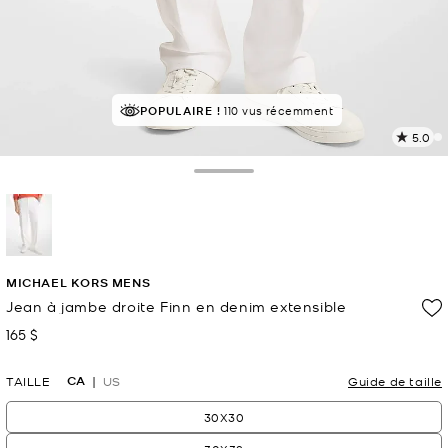
POPULAIRE !
110 vus récemment
5.0
L
l
2
Toggle Drawer
c
L
v
l
sélectionné(s)
p
MICHAEL KORS MENS
Jean à jambe droite Finn en denim extensible
165 $
maintenant
CA
TAILLE
US
Guide de taille
30X30