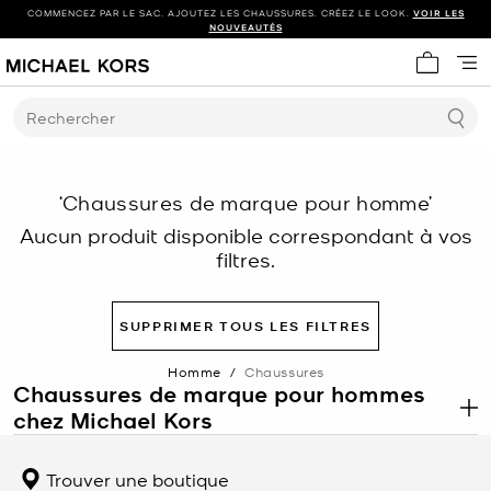
COMMENCEZ PAR LE SAC. AJOUTEZ LES CHAUSSURES. CRÉEZ LE LOOK.
VOIR LES
NOUVEAUTÉS
Mon panie
Rechercher
‘Chaussures de marque pour homme’
Aucun produit disponible correspondant à vos
filtres.
SUPPRIMER TOUS LES FILTRES
Homme
/
Chaussures
Chaussures de marque pour hommes
chez Michael Kors
.
Lorsque vous choisissez des chaussures pour hommes signées
Michael Kors, vous savez que vous serez élégant chaque fois que
Trouver une boutique
vous mettrez le pied dehors. Les souliers parfaits sont la touche