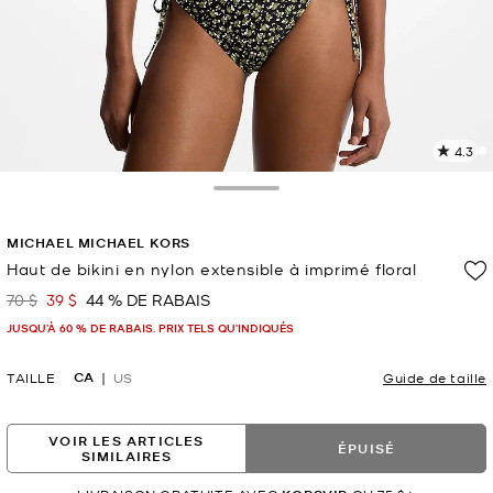
4.3
L
l
3
Toggle Drawer
c
L
MICHAEL MICHAEL KORS
v
l
Haut de bikini en nylon extensible à imprimé floral
p
70 $
39 $
44 % DE RABAIS
était
maintenant
JUSQU’À 60 % DE RABAIS. PRIX TELS QU'INDIQUÉS
CA
TAILLE
US
Guide de taille
VOIR LES ARTICLES
ÉPUISÉ
SIMILAIRES