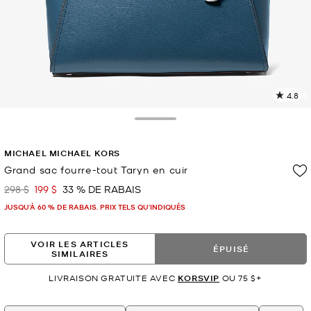
4.8
L
l
6
Toggle Drawer
c
L
MICHAEL MICHAEL KORS
v
l
Grand sac fourre-tout Taryn en cuir
p
298 $
199 $
33 % DE RABAIS
était
maintenant
JUSQU’À 60 % DE RABAIS. PRIX TELS QU'INDIQUÉS
VOIR LES ARTICLES
ÉPUISÉ
SIMILAIRES
LIVRAISON GRATUITE AVEC
KORSVIP
OU 75 $+