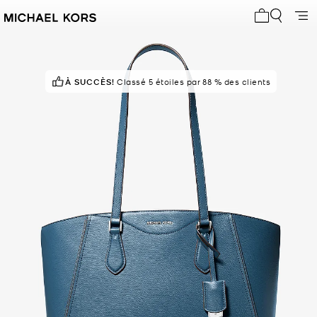
Mon panier 
À SUCCÈS!
POPULAIRE !
Classé 5 étoiles par 88 % des clients
27 vus récemment