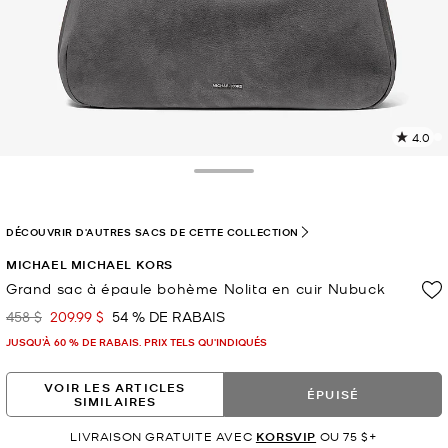
4.0
L
l
11
Toggle Drawer
c
L
v
DÉCOUVRIR D'AUTRES SACS DE CETTE COLLECTION
l
MICHAEL MICHAEL KORS
p
Grand sac à épaule bohème Nolita en cuir Nubuck
458 $
209.99 $
54 % DE RABAIS
était
maintenant
JUSQU’À 60 % DE RABAIS. PRIX TELS QU'INDIQUÉS
VOIR LES ARTICLES
ÉPUISÉ
SIMILAIRES
LIVRAISON GRATUITE AVEC
KORSVIP
OU 75 $+