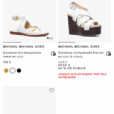
5.0
MICHAEL MICHAEL KORS
MICHAEL MICHAEL KORS
Sandale enveloppante
Sandale compensée Raven
Irene en cuir
en cuir à clous
maintenant
était
188 $
228 $
maintenant
89.50 $
60 % DE RABAIS
JUSQU’À 60 % DE RABAIS. PRIX TELS
QU'INDIQUÉS