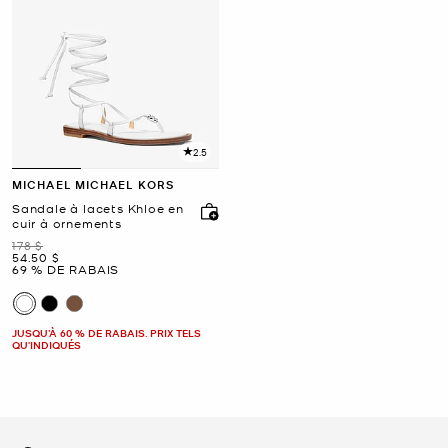
2.5
MICHAEL MICHAEL KORS
Sandale à lacets Khloe en
cuir à ornements
était
178 $
maintenant
54.50 $
69 % DE RABAIS
JUSQU’À 60 % DE RABAIS. PRIX TELS
QU'INDIQUÉS