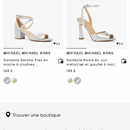
4.2
5.0
MICHAEL MICHAEL KORS
MICHAEL MICHAEL KORS
Sandale Serena Flex en
Sandale Rosie en cuir
maille à chaînes
métallisé et gaufré à motif
scintillante
de serpent
maintenant
maintenant
168 $
188 $
Trouver une boutique